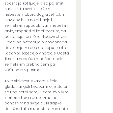
spoznajo, kot ljudje, ki so po smrti 
zapustili ta svet in so že v 
nebeškem zboru. Bog si želi takih 
slavilcev, ki se ne bi klanjali 
zemeljskim upodobitvam nebeških 
prvin, ampak ki bi imeli pogum, da 
postanejo resnično Njegovi otroci. 
Otroci ne potrebujejo posebnega 
dovoljenja za dostop, saj se lahko 
kadarkoli zatečejo v naročje Očeta. 
Ti so za nebeške množice junaki, 
zemeljskim prebivalcem pa 
večinoma v posmeh. 
To je skrivnost, v katero si žele 
gledati angeli. Nedoumno je, da bi 
se Bog hotel nam, ljudem, minljivim 
in krhkim, hkrati pa neizmerno 
ponosnim na svoje civilizacijske 
dosežke, tako razodeti. Le zakaj bi to 