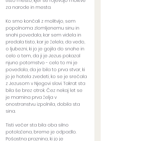
tisto mesto, kjer se rojevajo molitve 
za narode in mesta.
Ko smo končali z molitvijo, sem 
popolnoma zlomljenemu sinu in 
snahi povedala, kar sem videla in  
predala tisto, kar je želela, da vedo, 
o ljubezni, ki jo je gojila do snahe in 
celo o tem, da ji je Jezus pokazal 
njuno potomstvo - celo to mi je 
povedala, da je bila to prva stvar, ki 
jo je hotela zvedeti, ko se je srečala 
z Jezusom v Njegovi slavi. Takrat sta 
bila še brez otrok. Čez nekaj let se 
je mamina prva želja v 
onostranstvu izpolnila, dobila sta 
sina. 
Tisti večer sta bila oba silno 
potolažena, breme je odpadlo. 
Pošastna praznina, ki jo je 