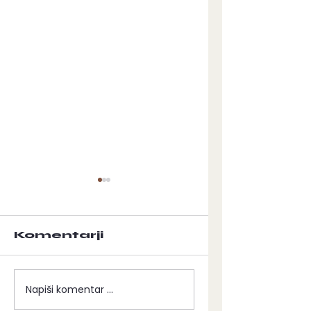
Komentarji
KOVAČ
VIZIJA
Napiši komentar ...
PREBUJENJA