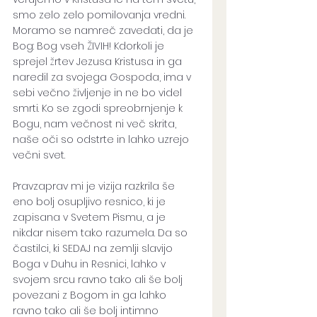
smo zelo zelo pomilovanja vredni. 
Moramo se namreč zavedati, da je 
Bog: Bog vseh ŽIVIH! Kdorkoli je 
sprejel žrtev Jezusa Kristusa in ga 
naredil za svojega Gospoda, ima v 
sebi večno življenje in ne bo videl 
smrti. Ko se zgodi spreobrnjenje k 
Bogu, nam večnost ni več skrita, 
naše oči so odstrte in lahko uzrejo 
večni svet.  
Pravzaprav mi je vizija razkrila še 
eno bolj osupljivo resnico, ki je 
zapisana v Svetem Pismu, a je 
nikdar nisem tako razumela. Da so 
častilci, ki SEDAJ na zemlji slavijo 
Boga v Duhu in Resnici, lahko v 
svojem srcu ravno tako ali še bolj 
povezani z Bogom in ga lahko 
ravno tako ali še bolj intimno 