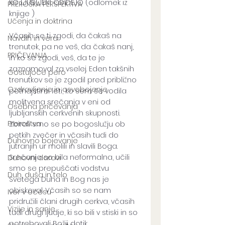
KO LJUBLJENI ODIDEJO (odlomek iz 
PREROŠKA PERSPEKTIVA
knjige )
Učenja in doktrina
Včasih se ti zgodi, da čakaš na 
Navdih in vera
trenutek, pa ne veš, da čakaš nanj, 
PRIČEVANJA
in ko se zgodi, veš, da te je 
zaznamoval za vselej. Eden takšnih 
Gostujoče pero
trenutkov se je zgodil pred približno 
Ozdravljenje in osvobojenje
petnajstimi leti, ko sem še vodila 
molitvena srečanja v eni od 
Osebna pričevanja
ljubljanskih cerkvenih skupnosti. 
Preroštva
Zbirali smo se po bogoslužju ob 
petkih zvečer in včasih tudi do 
Duhovno bojevanje
jutranjih ur molili in slavili Boga. 
Srečanja so bila neformalna, učili 
Duhovni darovi
smo se prepuščati vodstvu 
Duh, duša in telo
Svetega Duha in Bog nas je 
obiskoval. Včasih so se nam 
Iver v očesu
pridružili člani drugih cerkva, včasih 
Vizije in sanje
tudi drugi ljudje, ki so bili v stiski in so 
potrebovali Božji dotik. 