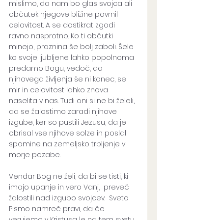
mislimo, da nam bo glas svojca ali 
občutek njegove bližine povrnil 
celovitost. A se dostikrat zgodi 
ravno nasprotno. Ko ti občutki 
minejo, praznina še bolj zaboli. Šele 
ko svoje ljubljene lahko popolnoma 
predamo Bogu, vedoč, da 
njihovega življenja še ni konec, se 
mir in celovitost lahko znova 
naselita v nas. Tudi oni si ne bi želeli, 
da se žalostimo zaradi njihove 
izgube, ker so pustili Jezusu, da je 
obrisal vse njihove solze in poslal 
spomine na zemeljsko trpljenje v 
morje pozabe.
Vendar Bog ne želi, da bi se tisti, ki 
imajo upanje in vero Vanj,  preveč 
žalostili nad izgubo svojcev.  Sveto 
Pismo namreč pravi, da če 
verujemo v Kristusa le na tem svetu, 