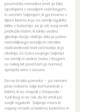
povzročila nenadna smrt, je bila 
izpolnjena z veseljem nad Bogom 
in večnim življenjem, ki ga imamo v 
Njem. Mama, ki je na zemlji izgubila 
bitko z boleznijo, se je ob svoji smrti 
pridružila tistim, ki lahko vedno 
gledajo Božje obličje, bila je polna 
neizrekljivega veselja in otroške 
radovednosti nad večnostjo, ki jo 
obdaja. Za časa svojega življenja 
na zemlji ni vedno živela z Bogom. 
Le nekaj let pred tem je namreč 
sprejela vero v Jezusa. 
Da ne bi bilo pomote –  jaz nimam 
prav nobene želje komunicirati s 
tistimi, ki so zaspali v Gospodu - 
Tudi Bog si ne želi, da bi vrtali po 
svojih izgubah.  Življenje mora iti 
naprej. Včasih si lastimo bolečino in 