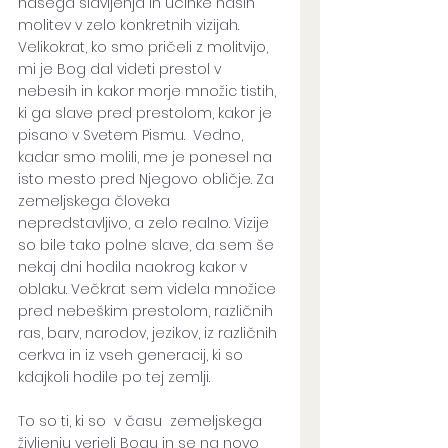
našega slavljenja in učinke naših 
molitev v zelo konkretnih vizijah. 
Velikokrat, ko smo pričeli z molitvijo, 
mi je Bog dal videti prestol v 
nebesih in kakor morje množic tistih, 
ki ga slave pred prestolom, kakor je 
pisano v Svetem Pismu.  Vedno, 
kadar smo molili, me je ponesel na 
isto mesto pred Njegovo obličje. Za 
zemeljskega človeka 
nepredstavljivo, a zelo realno. Vizije 
so bile tako polne slave, da sem še 
nekaj dni hodila naokrog kakor v 
oblaku. Večkrat sem videla množice 
pred nebeškim prestolom, različnih 
ras, barv, narodov, jezikov, iz različnih 
cerkva in iz vseh generacij, ki so 
kdajkoli hodile po tej zemlji. 
To so ti, ki so  v času  zemeljskega 
življenju verjeli Bogu in se na novo 