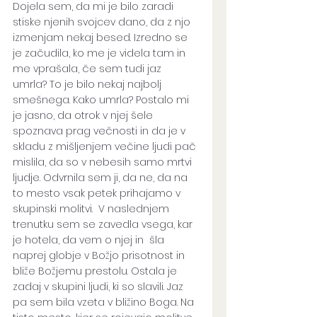
Dojela sem, da mi je bilo zaradi 
stiske njenih svojcev dano, da z njo 
izmenjam nekaj besed. Izredno se 
je začudila, ko me je videla tam in 
me vprašala, če sem tudi jaz 
umrla? To je bilo nekaj najbolj 
smešnega. Kako umrla? Postalo mi 
je jasno, da otrok v njej šele 
spoznava prag večnosti in da je v 
skladu z mišljenjem večine ljudi pač 
mislila, da so v nebesih samo mrtvi 
ljudje. Odvrnila sem ji, da ne, da na 
to mesto vsak petek prihajamo v 
skupinski molitvi.  V naslednjem 
trenutku sem se zavedla vsega, kar 
je hotela, da vem o njej in  šla 
naprej globje v Božjo prisotnost in 
bliže Božjemu prestolu. Ostala je 
zadaj v skupini ljudi, ki so slavili. Jaz 
pa sem bila vzeta v bližino Boga. Na 