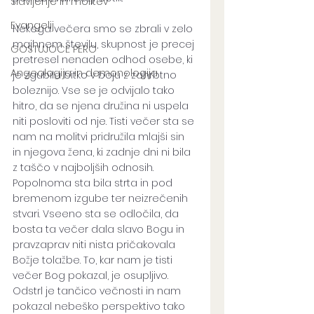
Slavljenje in molitev
Evangelij
Nekega večera smo se zbrali v zelo 
majhnem številu, skupnost je precej 
GOSTUJOČE PERO
pretresel nenaden odhod osebe, ki 
Angeologija in demonologija
je zgubila bitko v boju z zahrbtno 
boleznijo. Vse se je odvijalo tako 
hitro, da se njena družina ni uspela 
niti posloviti od nje. Tisti večer sta se 
nam na molitvi pridružila mlajši sin 
in njegova žena, ki zadnje dni ni bila 
z taščo v najboljših odnosih. 
Popolnoma sta bila strta in pod 
bremenom izgube ter neizrečenih 
stvari. Vseeno sta se odločila, da 
bosta ta večer dala slavo Bogu in 
pravzaprav niti nista pričakovala 
Božje tolažbe. To, kar nam je tisti 
večer Bog pokazal, je osupljivo.  
Odstrl je tančico večnosti in nam 
pokazal nebeško perspektivo tako 