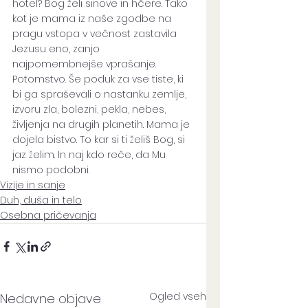
hotel? Bog želi sinove in hčere. Tako 
kot je mama iz naše zgodbe na 
pragu vstopa v večnost zastavila 
Jezusu eno, zanjo 
najpomembnejše vprašanje. 
Potomstvo. Še poduk za vse tiste, ki 
bi ga spraševali o nastanku zemlje, 
izvoru zla, bolezni, pekla, nebes, 
življenja na drugih planetih. Mama je 
dojela bistvo. To kar si ti želiš Bog, si 
jaz želim. In naj kdo reče, da Mu 
nismo podobni.
Vizije in sanje
Duh, duša in telo
Osebna pričevanja
Ogled vseh
Nedavne objave