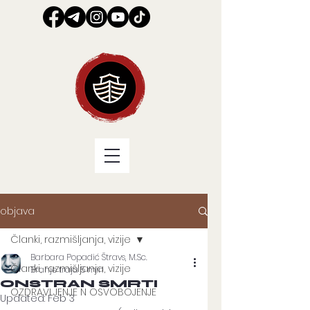
objava
Članki, razmišljanja, vizije
Barbara Popadić Štravs, M.Sc.
Članki, razmišljanja, vizije
Branje traja 5 min
ONSTRAN SMRTI
OZDRAVLJENJE N OSVOBOJENJE
Updated:
Feb 3