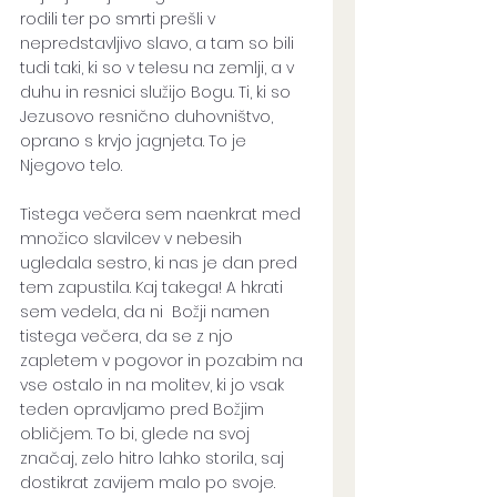
rodili ter po smrti prešli v 
nepredstavljivo slavo, a tam so bili 
tudi taki, ki so v telesu na zemlji, a v 
duhu in resnici služijo Bogu. Ti, ki so 
Jezusovo resnično duhovništvo, 
oprano s krvjo jagnjeta. To je 
Njegovo telo.
Tistega večera sem naenkrat med 
množico slavilcev v nebesih 
ugledala sestro, ki nas je dan pred 
tem zapustila. Kaj takega! A hkrati 
sem vedela, da ni  Božji namen 
tistega večera, da se z njo 
zapletem v pogovor in pozabim na 
vse ostalo in na molitev, ki jo vsak 
teden opravljamo pred Božjim 
obličjem. To bi, glede na svoj 
značaj, zelo hitro lahko storila, saj 
dostikrat zavijem malo po svoje. 