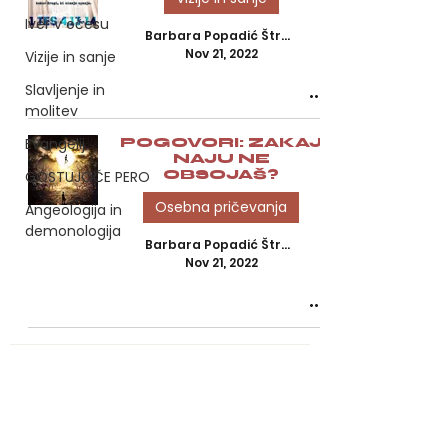
Iver v očesu
Barbara Popadić Štravs, M.Sc.
Nov 21, 2022
Vizije in sanje
Slavljenje in
molitev
Evangelij
POGOVORI: ZAKAJ
NAJU NE
GOSTUJOČE PERO
OBSOJAŠ?
Osebna pričevanja
Angeologija in
demonologija
Barbara Popadić Štravs, M.Sc.
Nov 21, 2022