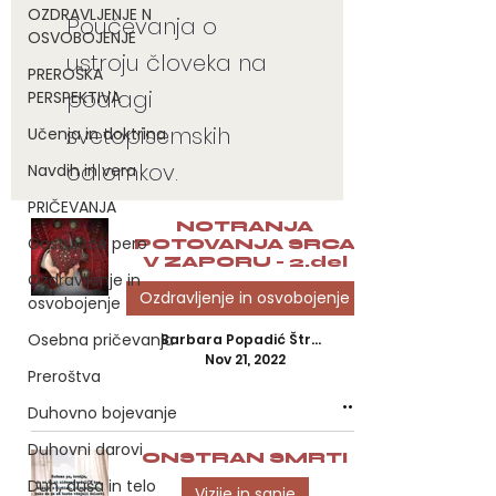
OZDRAVLJENJE N
Poučevanja o
OSVOBOJENJE
ustroju človeka na
PREROŠKA
podlagi
PERSPEKTIVA
svetopisemskih
Učenja in doktrina
odlomkov.
Navdih in vera
PRIČEVANJA
NOTRANJA
Gostujoče pero
POTOVANJA SRCA
V ZAPORU - 2.del
Ozdravljenje in
Ozdravljenje in osvobojenje
osvobojenje
Osebna pričevanja
Barbara Popadić Štravs, M.Sc.
Nov 21, 2022
Preroštva
Duhovno bojevanje
Duhovni darovi
ONSTRAN SMRTI
Duh, duša in telo
Vizije in sanje