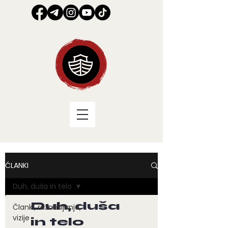
ĆLANKI
Duh, duša in telo
Duh, duša
Članki, razmišljanja,
vizije
in telo