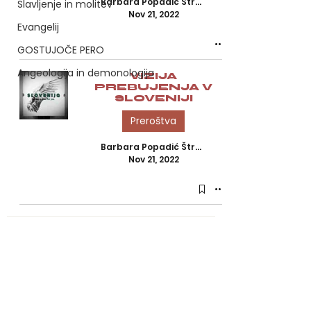
Barbara Popadić Štravs, M.Sc.
Slavljenje in molitev
Nov 21, 2022
Evangelij
GOSTUJOČE PERO
Angeologija in demonologija
VIZIJA
PREBUJENJA V
SLOVENIJI
Preroštva
Barbara Popadić Štravs, M.Sc.
Nov 21, 2022