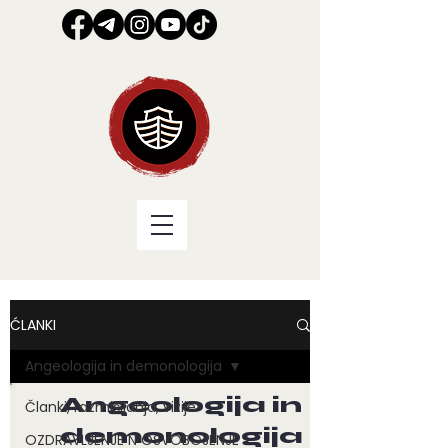
ĆLANKI
Angeologija in demonologija
Angeologija in
Članki, razmišljanja, vizije
demonologija
OZDRAVLJENJE N OSVOBOJENJE