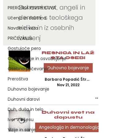
Duhovni svet, angeli in
PREROŠKA PERSPEKTIVA
demoni, s teološkega
Učenja in doktrina
vidika in iz osebnih
Navdih in vera
izkušenj
PRIČEVANJA
Gostujoče pero
RESNICA IN LAŽ
Ozdravljenje in osvobojenje
STA OSEBI
Duhovno bojevanje
Osebna pričevanja
Preroštva
Barbara Popadić Štravs, M.Sc.
Nov 21, 2022
Duhovno bojevanje
Duhovni darovi
Duh, duša in telo
Duhovni svet na
dopustu
Iver v očesu
Angeologija in demonologija
Vizije in sanje