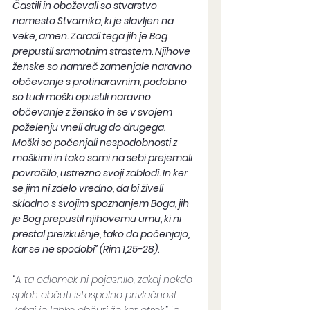
Častili in oboževali so stvarstvo 
namesto Stvarnika, ki je slavljen na 
veke, amen. Zaradi tega jih je Bog 
prepustil sramotnim strastem. Njihove 
ženske so namreč zamenjale naravno 
občevanje s protinaravnim, podobno 
so tudi moški opustili naravno 
občevanje z žensko in se v svojem 
poželenju vneli drug do drugega. 
Moški so počenjali nespodobnosti z 
moškimi in tako sami na sebi prejemali 
povračilo, ustrezno svoji zablodi. In ker 
se jim ni zdelo vredno, da bi živeli 
skladno s svojim spoznanjem Boga, jih 
je Bog prepustil njihovemu umu, ki ni 
prestal preizkušnje, tako da počenjajo, 
kar se ne spodobi” (Rim 1,25-28).
“
A ta odlomek ni pojasnilo, zakaj nekdo 
sploh občuti istospolno privlačnost. 