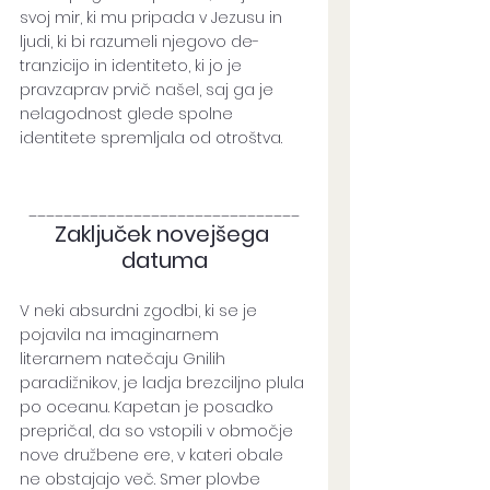
svoj mir, ki mu pripada v Jezusu in 
ljudi, ki bi razumeli njegovo de-
tranzicijo in identiteto, ki jo je 
pravzaprav prvič našel, saj ga je 
nelagodnost glede spolne 
identitete spremljala od otroštva.
_______________________________
Zaključek novejšega 
datuma
V neki absurdni zgodbi, ki se je 
pojavila na imaginarnem 
literarnem natečaju Gnilih 
paradižnikov, je ladja brezciljno plula 
po oceanu. Kapetan je posadko 
prepričal, da so vstopili v območje 
nove družbene ere, v kateri obale 
ne obstajajo več. Smer plovbe 