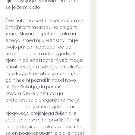
njima svojega. Poslovili smo se, ko 
se je že mračilo.
Čez natanko šest mesecev sem se 
v majhnem mestecu na drugem 
koncu Slovenije spet naletela na 
enega izmed njiju. Predstavil mi je 
svojo punco in povedal, da po 
tistem pogovoru nekaj zgodilo v 
njem in da enostavno ni več mogel 
uživati v svojem življenjskem stilu. Da 
išče Boga. Preselil se je nekam, kjer 
ga nihče ni poznal in našel novo 
službo. Rekel je, da poskuša na 
novo, a bilo je videti, da ga 
preteklost zelo preganja. Ko me je 
zagledal, se je skoraj zjokal, breme 
njegovega prejšnjega življenja je 
zopet priplavalo na površje. Žal mi 
je bilo, da nisva imela priložnosti za 
še en pogovor. Upam le, da je našel 