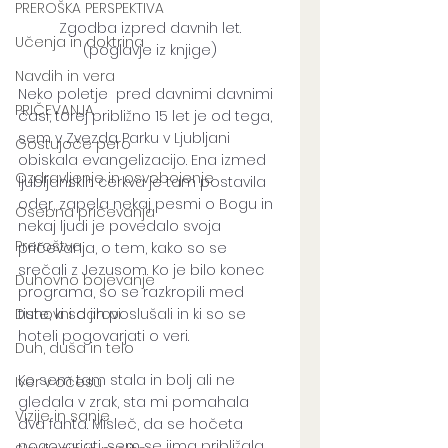
PREROŠKA PERSPEKTIVA
Zgodba izpred davnih let.
Učenja in doktrina
(poglavje iz knjige)
Navdih in vera
Neko poletje  pred davnimi davnimi 
PRIČEVANJA
časi, torej približno 15 let je od tega, 
sem v Zvezda Parku v Ljubljani 
Gostujoče pero
obiskala evangelizacijo. Ena izmed 
Ozdravljenje in osvobojenje
ljubljanskih cerkva je tam postavila 
oder, zapela nekaj pesmi o Bogu in 
Osebna pričevanja
nekaj ljudi je povedalo svoja 
Preroštva
pričevanja, o tem, kako so se 
srečali z Jezusom. Ko je bilo konec 
Duhovno bojevanje
programa, so se razkropili med 
Duhovni darovi
tiste, ki so jih poslušali in ki so se 
hoteli pogovarjati o veri. 
Duh, duša in telo
Ko sem tam stala in bolj ali ne 
Iver v očesu
gledala v zrak, sta mi pomahala 
Vizije in sanje
dva fanta. Misleč, da se hočeta 
pogovarjati, sem se jima približala. 