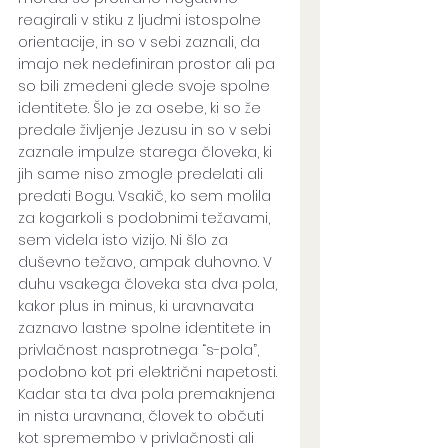
reagirali v stiku z ljudmi istospolne 
orientacije, in so v sebi zaznali, da 
imajo nek nedefiniran prostor ali pa 
so bili zmedeni glede svoje spolne 
identitete. Šlo je za osebe, ki so že 
predale življenje Jezusu in so v sebi 
zaznale impulze starega človeka, ki 
jih same niso zmogle predelati ali 
predati Bogu. Vsakič, ko sem molila 
za kogarkoli s podobnimi težavami, 
sem videla isto vizijo. Ni šlo za 
duševno težavo, ampak duhovno. V 
duhu vsakega človeka sta dva pola, 
kakor plus in minus, ki uravnavata 
zaznavo lastne spolne identitete in 
privlačnost nasprotnega “s-pola”, 
podobno kot pri električni napetosti. 
Kadar sta ta dva pola premaknjena 
in nista uravnana, človek to občuti 
kot spremembo v privlačnosti ali 