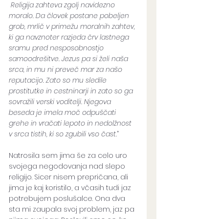
 Religija zahteva zgolj navidezno 
moralo. Da človek postane pobeljen 
grob, mrlič v primežu moralnih zahtev, 
ki ga navznoter razjeda črv lastnega 
sramu pred nesposobnostjo 
samoodrešitve. Jezus pa si želi naša 
srca, in mu ni preveč mar za našo 
reputacijo. Zato so mu sledile 
prostitutke in cestninarji in zato so ga 
sovražili verski voditelji. Njegova 
beseda je imela moč odpuščati 
grehe in vračati lepoto in nedolžnost 
v srca tistih, ki so zgubili vso čast.
” 
Natrosila sem jima še za celo uro 
svojega negodovanja nad slepo 
religijo. Sicer nisem prepričana, ali 
jima je kaj koristilo, a včasih tudi jaz 
potrebujem poslušalce. Ona dva 
sta mi zaupala svoj problem, jaz pa 