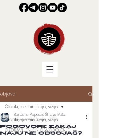
objava
Članki, razmišljanja, vizije
Barbara Popadić Štravs, M.Sc.
Članki, razmišljanja, vizije
Branje traja 9 min
POGOVORI: ZAKAJ
OZDRAVLJENJE N OSVOBOJENJE
NAJU NE OBSOJAŠ?