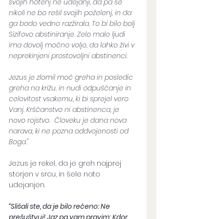
svojih hotenj ne udejanji, da pa se 
nikoli ne bo rešil svojih poželenj, in da 
ga bodo vedno razžirala. To bi bilo bolj 
Sizifovo abstiniranje. Zelo malo ljudi 
ima dovolj močno voljo, da lahko živi v 
neprekinjeni prostovoljni abstinenci. 
Jezus je zlomil moč greha in posledic 
greha na križu, in nudi odpuščanje in 
celovitost vsakemu, ki bi sprejel vero 
Vanj. Krščanstvo ni abstinenca, je 
novo rojstvo.  Človeku je dana nova 
narava, ki ne pozna oddvojenosti od 
Boga."
Jezus je rekel, da je greh najprej 
storjen v srcu, in šele nato 
udejanjen.
“Slišali ste, da je bilo rečeno: Ne 
prešuštvuj! Jaz pa vam pravim: Kdor 