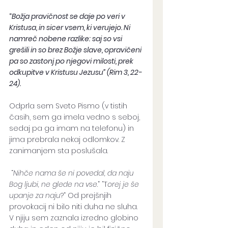
“
Božja pravičnost se daje po veri v 
Kristusa, in sicer vsem, ki verujejo. Ni 
namreč nobene razlike: saj so vsi 
grešili in so brez Božje slave, opravičeni 
pa so zastonj po njegovi milosti, prek 
odkupitve v Kristusu Jezusu” (Rim 3, 22-
24).
Odprla sem Sveto Pismo (v tistih 
časih, sem ga imela vedno s seboj, 
sedaj pa ga imam na telefonu) in 
jima prebrala nekaj odlomkov. Z 
zanimanjem sta poslušala.
 “
Nihče nama še ni povedal, da naju 
Bog ljubi, ne glede na vse
.” “T
orej je še 
upanje za naju
?” Od prejšnjih 
provokacij ni bilo niti duha ne sluha. 
V njiju sem zaznala izredno globino 