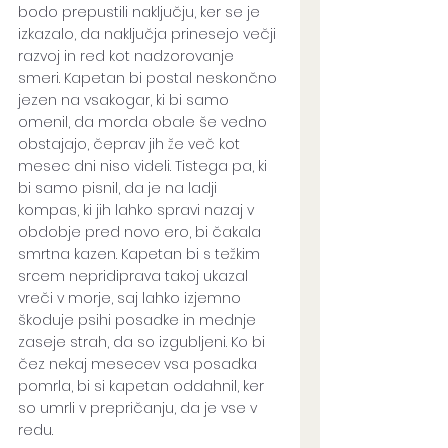
bodo prepustili naključju, ker se je 
izkazalo, da naključja prinesejo večji 
razvoj in red kot nadzorovanje 
smeri. Kapetan bi postal neskončno 
jezen na vsakogar, ki bi samo 
omenil, da morda obale še vedno 
obstajajo, čeprav jih že več kot 
mesec dni niso videli. Tistega pa, ki 
bi samo pisnil, da je na ladji 
kompas, ki jih lahko spravi nazaj v 
obdobje pred novo ero, bi čakala 
smrtna kazen. Kapetan bi s težkim 
srcem nepridiprava takoj ukazal 
vreči v morje, saj lahko izjemno 
škoduje psihi posadke in mednje 
zaseje strah, da so izgubljeni. Ko bi 
čez nekaj mesecev vsa posadka 
pomrla, bi si kapetan oddahnil, ker 
so umrli v prepričanju, da je vse v 
redu. 