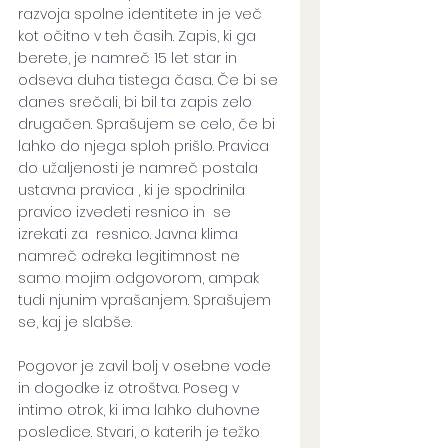
razvoja spolne identitete in je več 
kot očitno v teh časih. Zapis, ki ga 
berete, je namreč 15 let star in 
odseva duha tistega časa. Če bi se 
danes srečali, bi bil ta zapis zelo 
drugačen. Sprašujem se celo, če bi 
lahko do njega sploh prišlo. Pravica 
do užaljenosti je namreč postala 
ustavna pravica , ki je spodrinila 
pravico izvedeti resnico in  se 
izrekati za  resnico. Javna klima 
namreč odreka legitimnost ne 
samo mojim odgovorom, ampak 
tudi njunim vprašanjem. Sprašujem 
se, kaj je slabše. 
Pogovor je zavil bolj v osebne vode 
in dogodke iz otroštva. Poseg v 
intimo otrok, ki ima lahko duhovne 
posledice. Stvari, o katerih je težko 