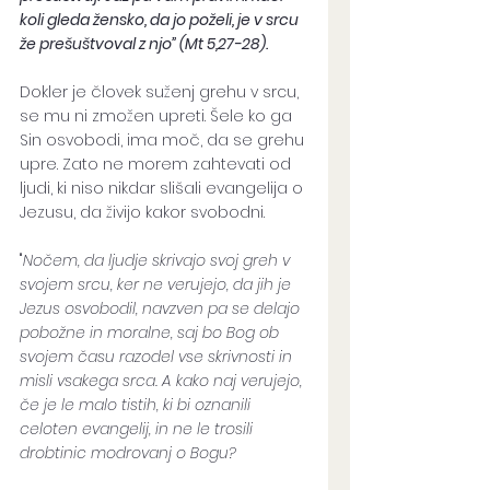
koli gleda žensko, da jo poželi, je v srcu 
že prešuštvoval z njo” (Mt 5,27-28).
Dokler je človek suženj grehu v srcu, 
se mu ni zmožen upreti. Šele ko ga 
Sin osvobodi, ima moč, da se grehu 
upre. Zato ne morem zahtevati od 
ljudi, ki niso nikdar slišali evangelija o 
Jezusu, da živijo kakor svobodni. 
"
Nočem, da ljudje skrivajo svoj greh v 
svojem srcu, ker ne verujejo, da jih je 
Jezus osvobodil, navzven pa se delajo 
pobožne in moralne, saj bo Bog ob 
svojem času razodel vse skrivnosti in 
misli vsakega srca. A kako naj verujejo, 
če je le malo tistih, ki bi oznanili 
celoten evangelij, in ne le trosili 
drobtinic modrovanj o Bogu?