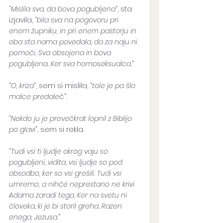
“
Mislila sva, da bova pogubljena
”, sta 
izjavila, “
bila sva na pogovoru pri 
enem župniku, in pri enem pastorju in 
oba sta nama povedala, da za naju ni 
pomoči. Sva obsojena in bova 
pogubljena. Ker sva homoseksualca.
” 
“
O, kriza
”, sem si mislila, “
tole je pa šlo 
malce predale
č”. 
“
Nekdo ju je prevečkrat lopnil z Biblijo 
po glavi
“, sem si rekla. 
“
Tudi vsi ti ljudje okrog vaju so 
pogubljeni, vidita, vsi ljudje so pod 
obsodbo, ker so vsi grešili. Tudi vsi 
umremo, a nihče neprestano ne krivi 
Adama zaradi tega. Ker na svetu ni 
človeka, ki je bi storil greha. Razen 
enega, Jezusa.
”