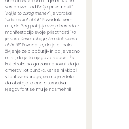
duha in eden od njiju je bil fizično 
ves prevzet od Božje prisotnosti.” 
“
Kaj je to okrog mene?
”, je vprašal, 
“
videti je kot oblak
.” Povedala sem 
mu, da Bog potrjuje svojo besedo z 
manifestacijo svoje prisotnosti. “
To 
je noro, česar takega, še nikoli nisem 
občutil!” 
Povedal je, da je bil celo 
življenje zelo občutljiv in da je vedno 
mislil, da je to njegova slabost. Že 
kot otroka so ga zasmehovali, da je 
cmerav kot punčka. Ker se ni vklopil 
v fantovske kroge, se mu je zdelo, 
da obstaja le ena alternativa. 
Njegov fant se mu je nasmehnil.  