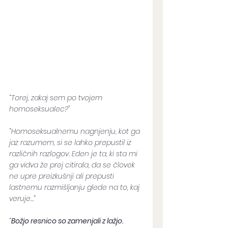
“
Torej, zakaj sem po tvojem 
homoseksualec?" 
“
Homoseksualnemu nagnjenju, kot ga 
jaz razumem, si se lahko prepustil iz 
različnih razlogov. Eden je ta, ki sta mi 
ga vidva že prej citirala, da se človek 
ne upre preizkušnji ali prepusti 
lastnemu razmišljanju glede na to, kaj 
veruje…
”
“
Božjo resnico so zamenjali z lažjo. 