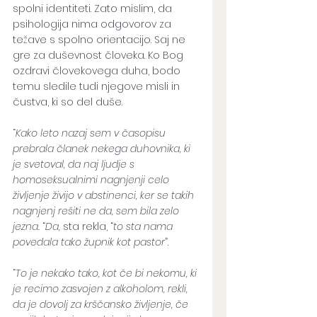
spolni identiteti. Zato mislim, da 
psihologija nima odgovorov za 
težave s spolno orientacijo. Saj ne 
gre za duševnost človeka. Ko Bog 
ozdravi človekovega duha, bodo 
temu sledile tudi njegove misli in 
čustva, ki so del duše.
“
Kako leto nazaj sem v časopisu 
prebrala članek nekega duhovnika, ki 
je svetoval, da naj ljudje s 
homoseksualnimi nagnjenji celo 
življenje živijo v abstinenci, ker se takih 
nagnjenj rešiti ne da, sem bila zelo 
jezna.
 “
Da,
 sta rekla, “
to sta nama 
povedala tako župnik kot pastor
”. 
“
To je nekako tako, kot če bi nekomu, ki 
je recimo zasvojen z alkoholom, rekli, 
da je dovolj za krščansko življenje, če 