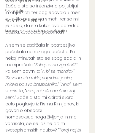
Slavljenje in molitev
Začela sta se intenzivno poljubljati 
Evangelij
in objemati, ter pogledovala k meni. 
Mi je šlo malce na smeh, ker se mi 
GOSTUJOČE PERO
je zdelo, da sta kakor dva poredna 
Angeologija in demonologija
otroka, ki hočeta pozornost. 
A sem se zadržala in potrpežljivo 
počakala na razlago početja. Po 
nekaj minutah sta se spogledala in 
me vprašala: “
Zakaj se ne zgražaš?
” 
Pa sem odvrnila: “
A bi se morala?
” 
“
Seveda, sta rekla, saj si kristjanka, 
midva pa sva brezbožnika.
” “
Aha
,” sem 
si mislila, “
torej mi piše na čelu, kaj 
sem.
” Začela sta mi citirati skoraj 
celo poglavje iz Pisma Rimljanov, ki 
govori o obsodbi 
homoseksualnega življenja in me 
vprašala, če se jaz ne držim 
svetopisemskih naukov? “
Torej naj bi 