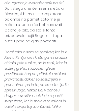
bilo zgražanje svetopisemski nauk?
” 
Do tistega dne še nisem srečala 
človeka, ki bi znal tiste zapletene 
odlomke na pamet, zato me je 
začela situacija še bolj zabavati. 
Očitno je bilo, da sta si fanta 
prizadevala najti Boga, a si tega 
nista upala na glas povedati. 
“
Torej tako: nisem se zgražala, ker je v 
Pismu Rimljanom, ki sta ga mi pravkar 
citirala, piše tudi to, da je vsak, kdor je 
suženj greha, svoboden glede 
pravičnosti. Bog ne pričakuje od ljudi 
pravičnosti, dokler so zasužnjeni v 
grehu. Greh pa je to, da smo kot ljudje 
zgrešili Boga. Nekdo tiči v ponosu, 
drugi v sovraštvu, nekdo je zapustil 
svojo ženo, ker je zbolela za rakom in 
odšel s svojo tajnico, človek lahko 