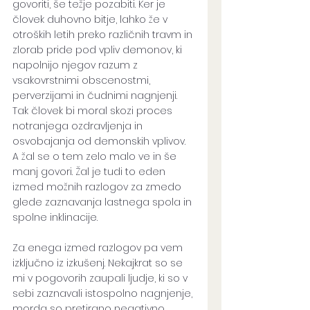
govoriti, še težje pozabiti. Ker je 
človek duhovno bitje, lahko že v 
otroških letih preko različnih travm in 
zlorab pride pod vpliv demonov, ki 
napolnijo njegov razum z 
vsakovrstnimi obscenostmi, 
perverzijami in čudnimi nagnjenji. 
Tak človek bi moral skozi proces 
notranjega ozdravljenja in 
osvobajanja od demonskih vplivov. 
A žal se o tem zelo malo ve in še 
manj govori. Žal je tudi to eden 
izmed možnih razlogov za zmedo 
glede zaznavanja lastnega spola in 
spolne inklinacije. 
Za enega izmed razlogov pa vem 
izključno iz izkušenj. Nekajkrat so se 
mi v pogovorih zaupali ljudje, ki so v 
sebi zaznavali istospolno nagnjenje, 
morda so pretirano negativno 