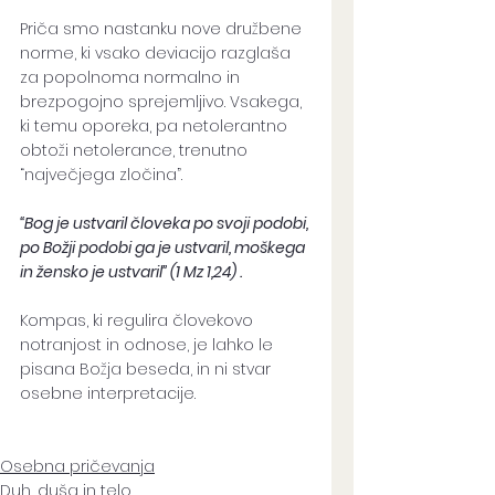
Priča smo nastanku nove družbene 
norme, ki vsako deviacijo razglaša 
za popolnoma normalno in 
brezpogojno sprejemljivo. Vsakega, 
ki temu oporeka, pa netolerantno 
obtoži netolerance, trenutno 
“največjega zločina”. 
“Bog je ustvaril človeka po svoji podobi, 
po Božji podobi ga je ustvaril, moškega 
in žensko je ustvaril” (1 Mz 1,24) . 
Kompas, ki regulira človekovo 
notranjost in odnose, je lahko le 
pisana Božja beseda, in ni stvar 
osebne interpretacije.
Osebna pričevanja
Duh, duša in telo