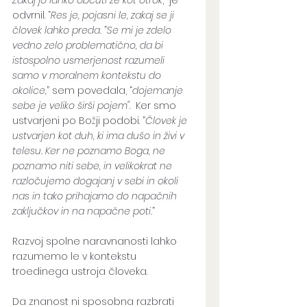
Zakaj jo lahko občuti že kot otrok
,” je 
odvrnil. “
Res je, pojasni le, zakaj se ji 
človek lahko preda.
 ”
Se mi je zdelo 
vedno zelo problematično, da bi 
istospolno usmerjenost razumeli 
samo v moralnem kontekstu do 
okolice,
” sem povedala, “
dojemanje 
sebe je veliko širši pojem"
.  Ker smo 
ustvarjeni po Božji podobi. ”
Človek je 
ustvarjen kot duh, ki ima dušo in živi v 
telesu. Ker ne poznamo Boga, ne 
poznamo niti sebe, in velikokrat ne 
razločujemo dogajanj v sebi in okoli 
nas in tako prihajamo do napačnih 
zaključkov in na napačne poti.
” 
Razvoj spolne naravnanosti lahko 
razumemo le v kontekstu 
troedinega ustroja človeka. 
Da znanost ni sposobna razbrati 