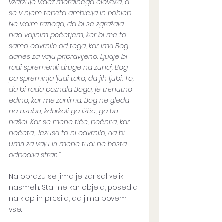
vzdržuje videz moralnega človeka, a 
se v njem tepeta ambicija in pohlep. 
Ne vidim razloga, da bi se zgražala 
nad vajinim početjem, ker bi me to 
samo odvrnilo od tega, kar ima Bog 
danes za vaju pripravljeno. Ljudje bi 
radi spremenili druge na zunaj, Bog 
pa spreminja ljudi tako, da jih ljubi. To, 
da bi rada poznala Boga, je trenutno 
edino, kar me zanima. Bog ne gleda 
na osebo, kdorkoli ga išče, ga bo 
našel. Kar se mene tiče, počnita, kar 
hočeta, Jezusa to ni odvrnilo, da bi 
umrl za vaju in mene tudi ne bosta 
odpodila stran.
”
Na obrazu se jima je zarisal velik 
nasmeh. Sta me kar objela, posedla 
na klop in prosila, da jima povem 
vse. 