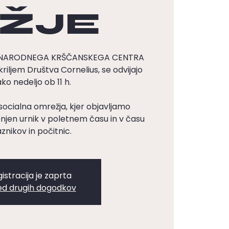
ŽJE
DNARODNEGA KRŠČANSKEGA CENTRA
kriljem Društva Cornelius, se odvijajo
ko nedeljo ob 11 h.
socialna omrežja, kjer objavljamo
en urnik v poletnem času in v času
znikov in počitnic.
istracija je zaprta
ed drugih dogodkov