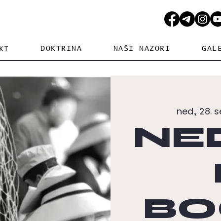
DOKTRINA
NAŠI NAZORI
GAL
KI
ned., 28. s
NE
BO