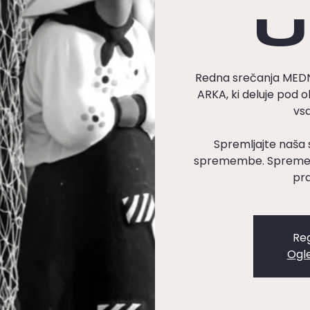
U
Redna srečanja ME
ARKA, ki deluje pod o
vsa
Spremljajte naša 
spremembe. Spremenj
pra
Reg
Ogl