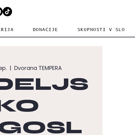
ERIJA
DONACIJE
SKUPNOSTI V SLO
ep.
  |  
Dvorana TEMPERA
DELJS
KO
GOSL