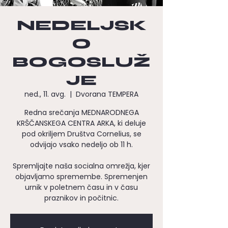
NEDELJSK
O
BOGOSLUŽ
JE
ned., 11. avg.
  |  
Dvorana TEMPERA
Redna srečanja MEDNARODNEGA
KRŠČANSKEGA CENTRA ARKA, ki deluje
pod okriljem Društva Cornelius, se
odvijajo vsako nedeljo ob 11 h.
Spremljajte naša socialna omrežja, kjer
objavljamo spremembe. Spremenjen
urnik v poletnem času in v času
praznikov in počitnic.