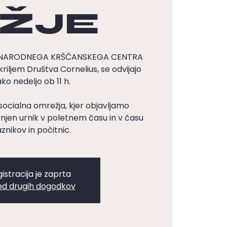
ŽJE
DNARODNEGA KRŠČANSKEGA CENTRA
kriljem Društva Cornelius, se odvijajo
ko nedeljo ob 11 h.
socialna omrežja, kjer objavljamo
en urnik v poletnem času in v času
znikov in počitnic.
istracija je zaprta
ed drugih dogodkov