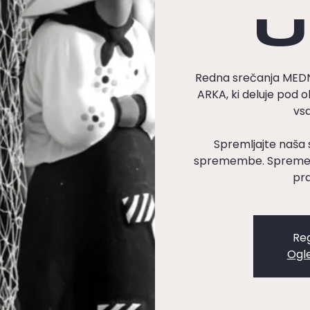
U
Redna srečanja ME
ARKA, ki deluje pod o
vsa
Spremljajte naša 
spremembe. Spremenj
pra
Reg
Ogl