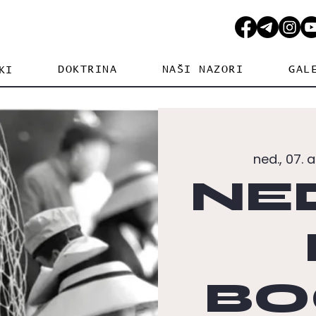
DOKTRINA
NAŠI NAZORI
GAL
KI
ned., 07. a
NE
BO