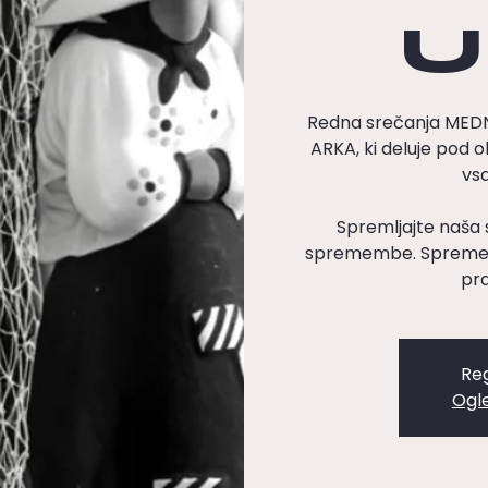
U
Redna srečanja ME
ARKA, ki deluje pod o
vsa
Spremljajte naša 
spremembe. Spremenj
pra
Reg
Ogl