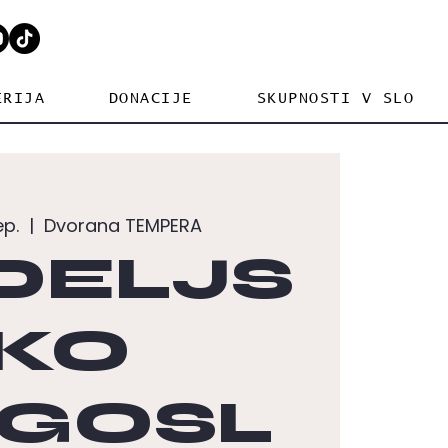
ERIJA
DONACIJE
SKUPNOSTI V SLO
ep.
  |  
Dvorana TEMPERA
DELJS
KO
GOSL