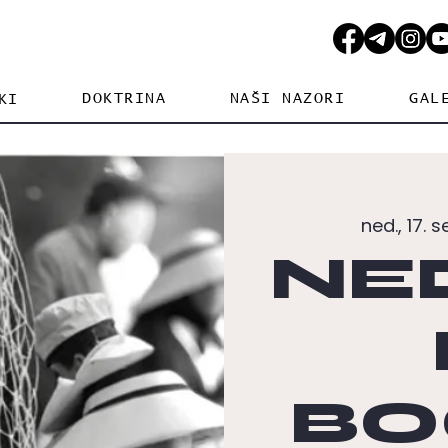
DOKTRINA
NAŠI NAZORI
GAL
KI
ned., 17. s
NE
BO