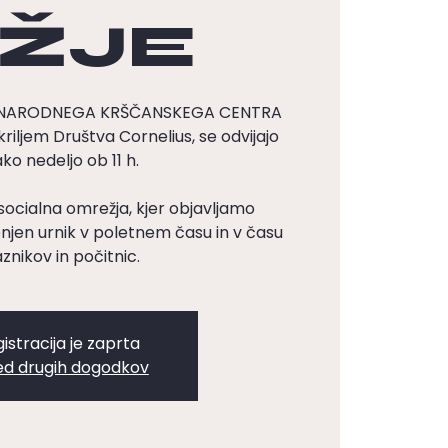
ŽJE
DNARODNEGA KRŠČANSKEGA CENTRA
kriljem Društva Cornelius, se odvijajo
ko nedeljo ob 11 h.
socialna omrežja, kjer objavljamo
en urnik v poletnem času in v času
znikov in počitnic.
istracija je zaprta
ed drugih dogodkov