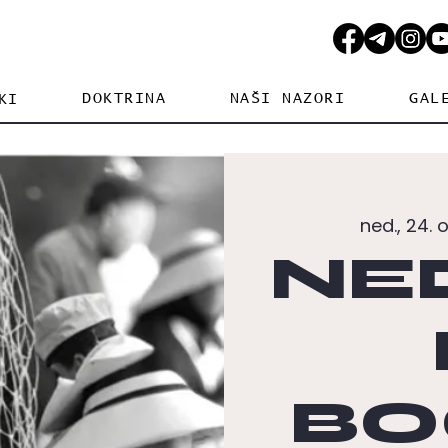
DOKTRINA
NAŠI NAZORI
GAL
KI
ned., 24. o
NE
BO