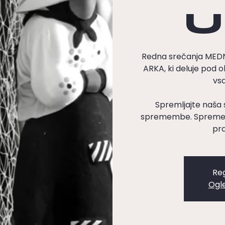
U
Redna srečanja ME
ARKA, ki deluje pod o
vsa
Spremljajte naša 
spremembe. Spremenj
pra
Reg
Ogl