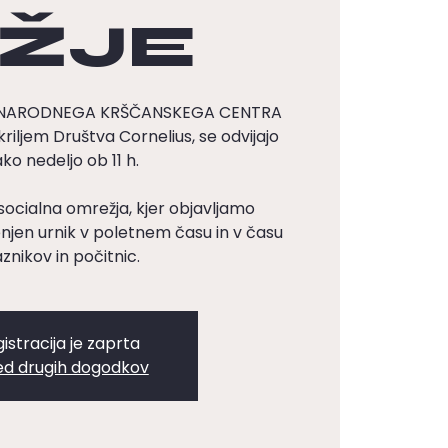
ŽJE
DNARODNEGA KRŠČANSKEGA CENTRA
kriljem Društva Cornelius, se odvijajo
ko nedeljo ob 11 h.
socialna omrežja, kjer objavljamo
en urnik v poletnem času in v času
znikov in počitnic.
istracija je zaprta
ed drugih dogodkov