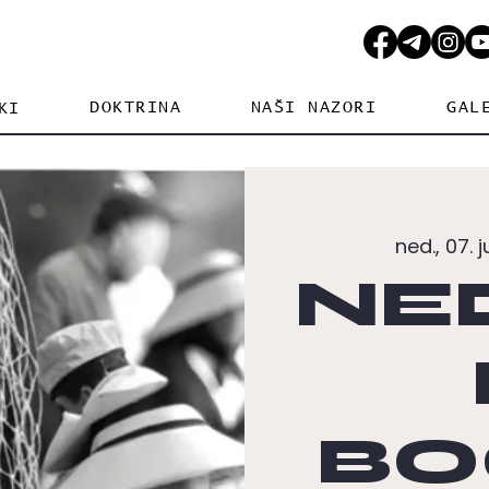
DOKTRINA
NAŠI NAZORI
GAL
KI
ned., 07. j
NE
BO