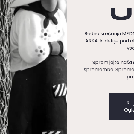
U
Redna srečanja ME
ARKA, ki deluje pod o
vsa
Spremljajte naša 
spremembe. Spremenj
pra
Reg
Ogl