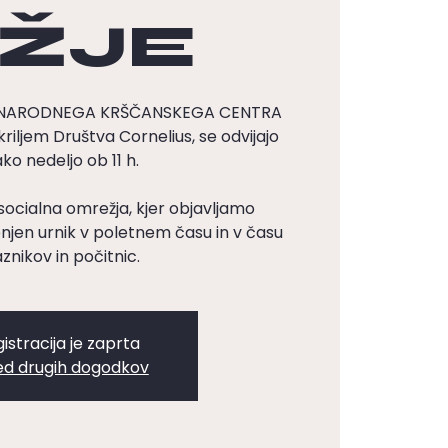
ŽJE
DNARODNEGA KRŠČANSKEGA CENTRA
kriljem Društva Cornelius, se odvijajo
ko nedeljo ob 11 h.
socialna omrežja, kjer objavljamo
en urnik v poletnem času in v času
znikov in počitnic.
istracija je zaprta
ed drugih dogodkov