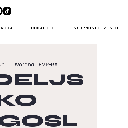
ERIJA
DONACIJE
SKUPNOSTI V SLO
un.
  |  
Dvorana TEMPERA
DELJS
KO
GOSL