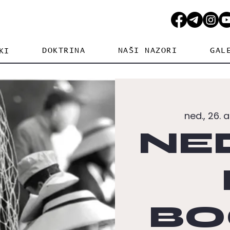
DOKTRINA
NAŠI NAZORI
GAL
KI
ned., 26. a
NE
BO