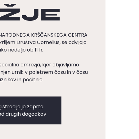
ŽJE
DNARODNEGA KRŠČANSKEGA CENTRA
kriljem Društva Cornelius, se odvijajo
ko nedeljo ob 11 h.
socialna omrežja, kjer objavljamo
en urnik v poletnem času in v času
znikov in počitnic.
istracija je zaprta
ed drugih dogodkov