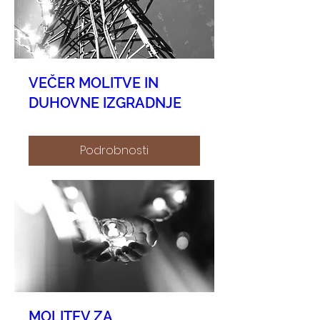
VEČER MOLITVE IN
DUHOVNE IZGRADNJE
Podrobnosti
MOLITEV ZA